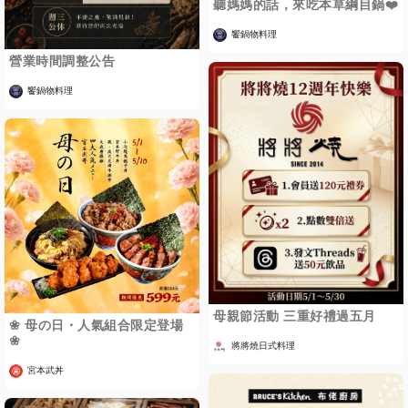
聽媽媽的話，來吃本草綱目鍋❤️
饗鍋物料理
營業時間調整公告
饗鍋物料理
母親節活動 三重好禮過五月
❀ 母の日・人氣組合限定登場
❀
將將燒日式料理
宮本武丼