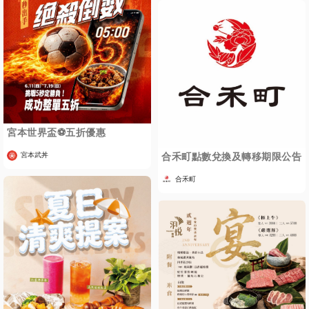
宮本世界盃⚽️五折優惠
合禾町點數兌換及轉移期限公告
宮本武丼
合禾町