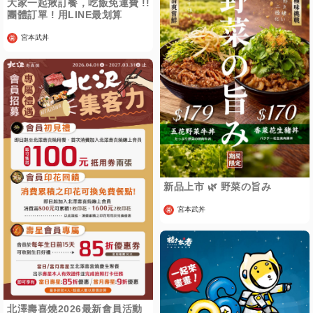
大家一起揪訂餐，吃飯免運費 !!
團體訂單 ! 用LINE最划算
宮本武丼
新品上市 🌿 野菜の旨み
宮本武丼
北澤壽喜燒2026最新會員活動