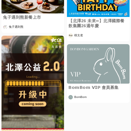
兔子遇到熊新餐上市
【北澤26 未來∞】北澤國際餐
飲集團26週年慶
兔子遇到熊
樹太老
𝗕𝗼𝗺𝗕𝗼𝗺 𝗩𝗜𝗣 會員募集
BomBom