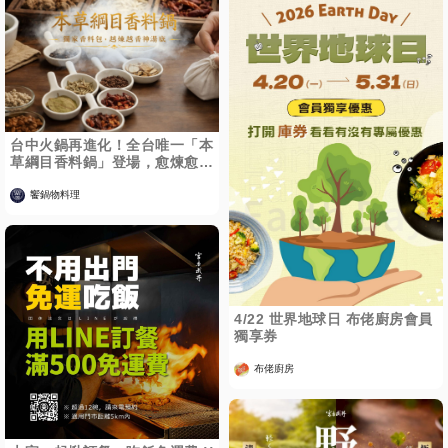
台中火鍋再進化！全台唯一「本
草綱目香料鍋」登場，愈煉愈香
顛覆鍋物想像
饗鍋物料理
4/22 世界地球日 布佬廚房會員
獨享券
布佬廚房