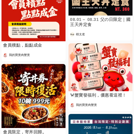
08.01－ 08.31 父の日限定｜國
王天丼定食
樹太老
會員積點，點點成金
我的寶煲肉蟹煲
🦀蟹寶發福利，優惠看這裡！
我的寶煲肉蟹煲
會員限定，寄丼回歸。