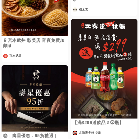
樹太老
🏮宮本武丼 彰美店 宵夜免費加
麵🏮
宮本武丼
【滿$299送飲品🥤⓶瓶】
北海道炙燒拉麵
🎂｜壽星優惠．95折禮遇｜