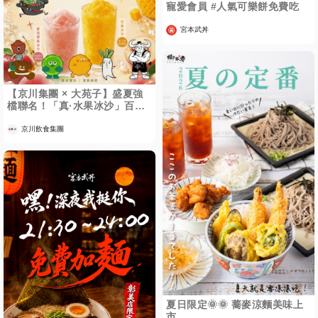
寵愛會員 #人氣可樂餅免費吃
宮本武丼
【京川集團 × 大苑子】盛夏強
檔聯名！「真·水果冰沙」百怪
共賞祭
京川飲食集團
夏日限定🌞🌞 蕎麥涼麵美味上
市