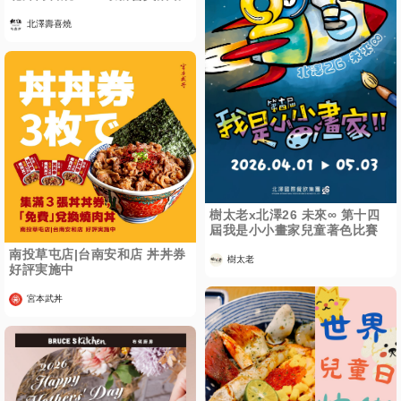
北澤壽喜燒
樹太老x北澤26 未來∞ 第十四
屆我是小小畫家兒童著色比賽
南投草屯店|台南安和店 丼丼券
樹太老
好評実施中
宮本武丼