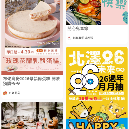
開心兒童節
將將燒日式料理
布佬廚房2026母親節蛋糕 開放
預購📢📢
布佬廚房