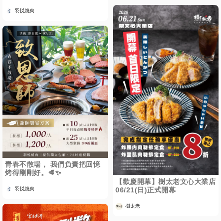
羽悦燒肉
青春不散場， 我們負責把回憶
烤得剛剛好。🥩✨
【歡慶開幕】樹太老文心大業店
06/21(日)正式開幕
羽悦燒肉
樹太老