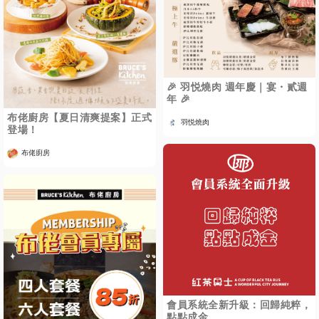
🎉 羽悦燒肉 週年慶｜宴・貳週
年 🎉
布佬廚房【夏日清爽提案】正式
羽悦燒肉
登場！
布佬廚房
會員系統全新升級：回歸純粹，
點點成金