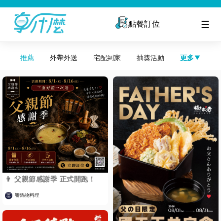
☰
點餐訂位
推薦
外帶外送
宅配到家
抽獎活動
更多
👨 父親節感謝季 正式開跑！
饗鍋物料理