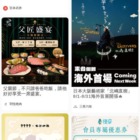
宮本武丼
父親節，不只請爸爸吃飯，請他
日本大阪藝術家「北嶋直樹」
好好享受一席盛宴。
8/1-8/31海外首展開張🔥
羽悦燒肉
三茶六味